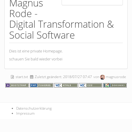
Magnus
t
p
Rode -
Digital Transformation &
Social Software
Dies ist eine private Homepage.
schauen Sie bald wieder vorbei
start.txt
Zuletzt geändert:
2018/07/27 07:47
von
magnusrode
Datenschutzerklärung
Impressum